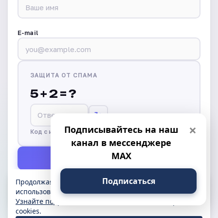
E-mail
ЗАЩИТА ОТ СПАМА
5 + 2 = ?
↻
×
Подписывайтесь на наш
Код с изображения
*
канал в мессенджере
MAX
Отправить
Подписаться
Продолжая использовать сайт, вы даёте согласие на
← Назад
использование cookies и обработку своих данных.
Узнайте подробности
или измените свои настройки
cookies.